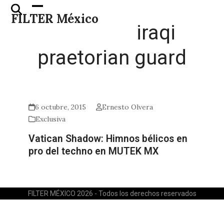
Skip
Open
Close
FILTER México
to
mobile
mobile
iraqi
content
menu
menu
praetorian guard
6 octubre, 2015
Ernesto Olvera
Exclusiva
Vatican Shadow: Himnos bélicos en
pro del techno en MUTEK MX
FILTER MÉXICO 2026 - Todos los derechos reservados