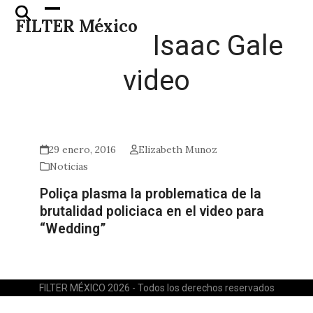
Skip
Open
Close
FILTER México
to
mobile
mobile
Isaac Gale
content
menu
menu
video
29 enero, 2016
Elizabeth Munoz
Noticias
Poliça plasma la problematica de la
brutalidad policiaca en el video para
“Wedding”
FILTER MÉXICO 2026 - Todos los derechos reservados