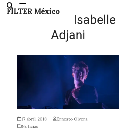
Skip
Open
Close
FILTER México
to
mobile
mobile
Isabelle
content
menu
menu
Adjani
17 abril, 2018
Ernesto Olvera
Noticias