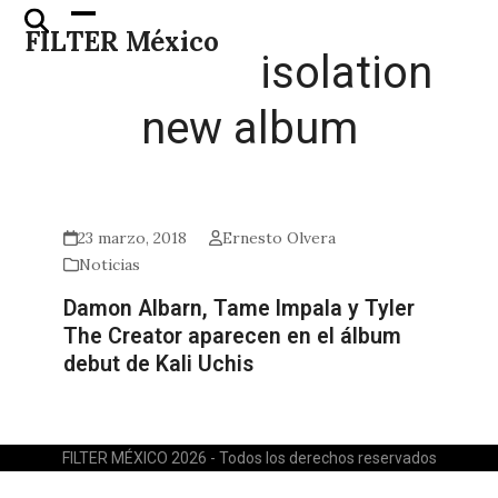
Skip
Open
Close
FILTER México
to
mobile
mobile
isolation
content
menu
menu
new album
23 marzo, 2018
Ernesto Olvera
Noticias
Damon Albarn, Tame Impala y Tyler
The Creator aparecen en el álbum
debut de Kali Uchis
FILTER MÉXICO 2026 - Todos los derechos reservados