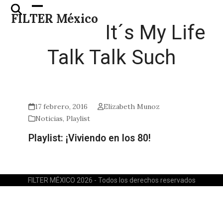
Skip
Open
Close
FILTER México
to
mobile
mobile
It´s My Life
content
menu
menu
Talk Talk Such
17 febrero, 2016
Elizabeth Munoz
Noticias
,
Playlist
Playlist: ¡Viviendo en los 80!
FILTER MÉXICO 2026 - Todos los derechos reservados