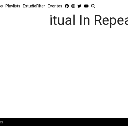
os
Playlists
EstudioFilter
Eventos
itual In Repe
os