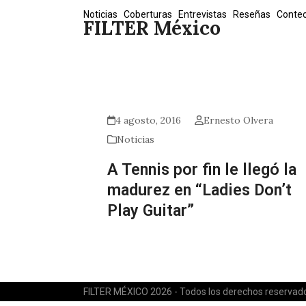
Skip
Noticias
Coberturas
Entrevistas
Reseñas
Conte
FILTER México
to
content
4 agosto, 2016
Ernesto Olvera
Noticias
A Tennis por fin le llegó la
madurez en “Ladies Don’t
Play Guitar”
FILTER MÉXICO 2026 - Todos los derechos reservad