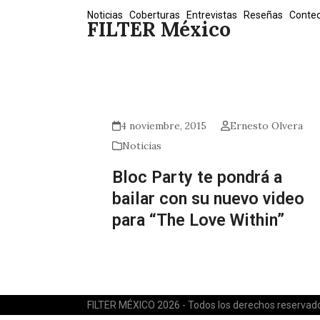
Skip
Noticias
Coberturas
Entrevistas
Reseñas
Conte
FILTER México
to
content
4 noviembre, 2015
Ernesto Olvera
Noticias
Bloc Party te pondrá a
bailar con su nuevo video
para “The Love Within”
FILTER MÉXICO 2026 - Todos los derechos reservad