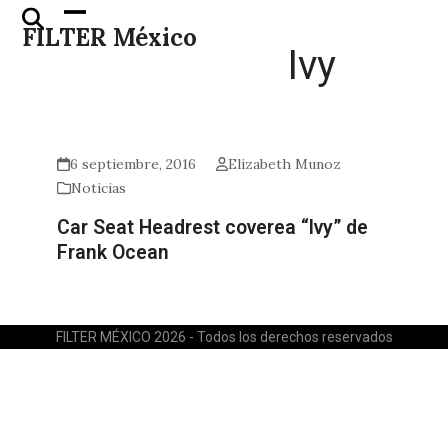
Skip
Open
Close
FILTER México
to
mobile
mobile
Ivy
content
menu
menu
6 septiembre, 2016
Elizabeth Munoz
Noticias
Car Seat Headrest coverea “Ivy” de
Frank Ocean
FILTER MÉXICO 2026 - Todos los derechos reservados