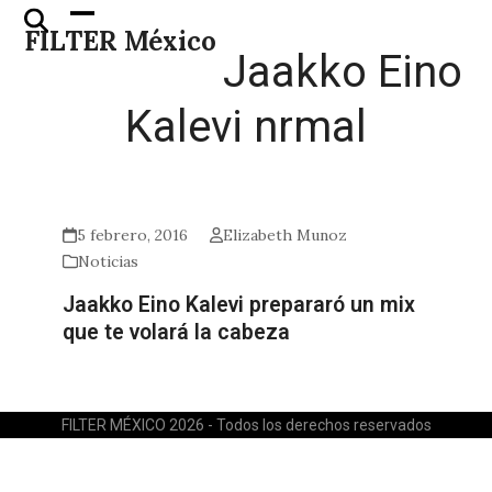
Skip
Open
Close
FILTER México
to
mobile
mobile
Jaakko Eino
content
menu
menu
Kalevi nrmal
5 febrero, 2016
Elizabeth Munoz
Noticias
Jaakko Eino Kalevi prepararó un mix
que te volará la cabeza
FILTER MÉXICO 2026 - Todos los derechos reservados