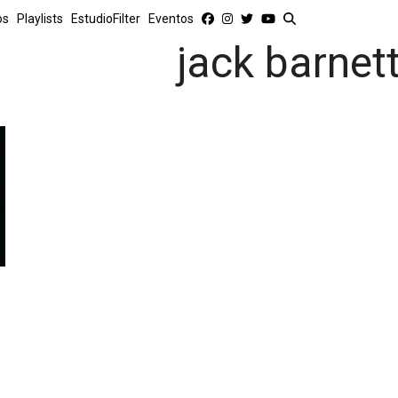
os
Playlists
EstudioFilter
Eventos
jack barnet