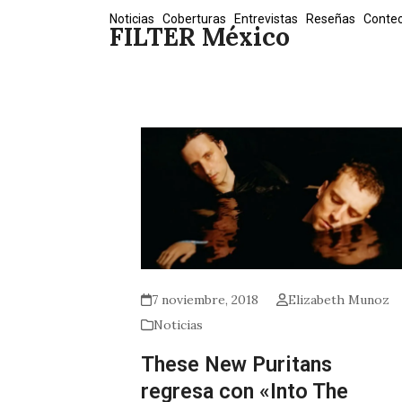
Skip
Noticias
Coberturas
Entrevistas
Reseñas
Conte
FILTER México
to
content
7 noviembre, 2018
Elizabeth Munoz
Noticias
These New Puritans
regresa con «Into The