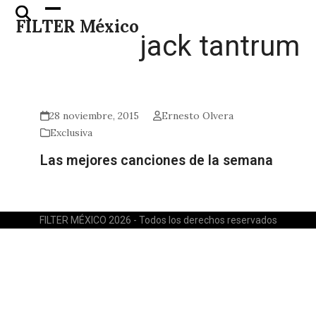
Skip
Open
Close
FILTER México
to
mobile
mobile
jack tantrum
content
menu
menu
28 noviembre, 2015
Ernesto Olvera
Exclusiva
Las mejores canciones de la semana
FILTER MÉXICO 2026 - Todos los derechos reservados