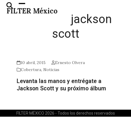
Skip
Open
Close
FILTER México
to
mobile
mobile
jackson
content
menu
menu
scott
10 abril, 2015
Ernesto Olvera
Cobertura
,
Noticias
Levanta las manos y entrégate a
Jackson Scott y su próximo álbum
FILTER MÉXICO 2026 - Todos los derechos reservados