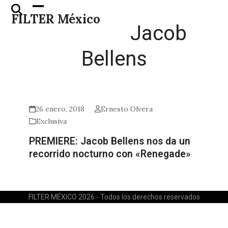
Skip
Open
Close
FILTER México
to
mobile
mobile
Jacob
content
menu
menu
Bellens
26 enero, 2018
Ernesto Olvera
Exclusiva
PREMIERE: Jacob Bellens nos da un
recorrido nocturno con «Renegade»
FILTER MÉXICO 2026 - Todos los derechos reservados