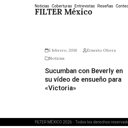
Skip
Noticias
Coberturas
Entrevistas
Reseñas
Conte
FILTER México
to
content
5 febrero, 2016
Ernesto Olvera
Noticias
Sucumban con Beverly en
su vídeo de ensueño para
«Victoria»
FILTER MÉXICO 2026 - Todos los derechos reservad