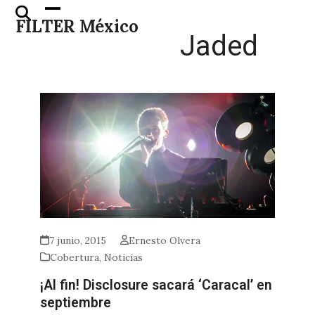
Skip
Open
Close
FILTER México
to
mobile
mobile
Jaded
content
menu
menu
7 junio, 2015
Ernesto Olvera
Cobertura
,
Noticias
¡Al fin! Disclosure sacará ‘Caracal’ en
septiembre