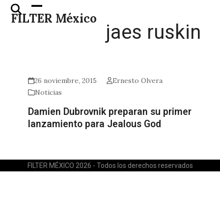
Skip
Open
Close
FILTER México
to
mobile
mobile
jaes ruskin
content
menu
menu
26 noviembre, 2015
Ernesto Olvera
Noticias
Damien Dubrovnik preparan su primer
lanzamiento para Jealous God
FILTER MÉXICO 2026 - Todos los derechos reservados