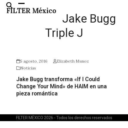
Skip
Open
Close
FILTER México
to
mobile
mobile
Jake Bugg
content
menu
menu
Triple J
5 agosto, 2016
Elizabeth Munoz
Noticias
Jake Bugg transforma «If I Could
Change Your Mind» de HAIM en una
pieza romántica
FILTER MÉXICO 2026 - Todos los derechos reservados