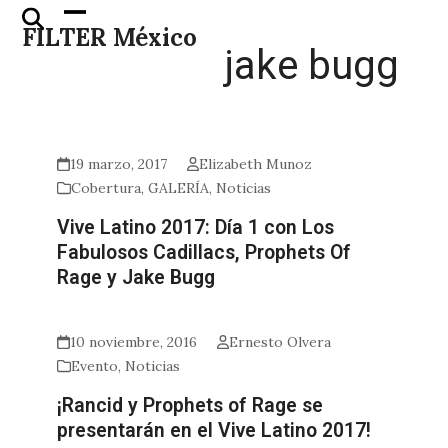
Skip
Open
Close
FILTER México
to
mobile
mobile
jake bugg
content
menu
menu
19 marzo, 2017
Elizabeth Munoz
Cobertura
,
GALERÍA
,
Noticias
Vive Latino 2017: Día 1 con Los
Fabulosos Cadillacs, Prophets Of
Rage y Jake Bugg
10 noviembre, 2016
Ernesto Olvera
Evento
,
Noticias
¡Rancid y Prophets of Rage se
presentarán en el Vive Latino 2017!