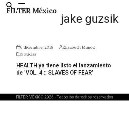
Skip
Open
Close
FILTER México
to
mobile
mobile
jake guzsik
content
menu
menu
6 diciembre, 2018
Elizabeth Munoz
Noticias
HEALTH ya tiene listo el lanzamiento
de ‘VOL. 4 :: SLAVES OF FEAR’
FILTER MÉXICO 2026 - Todos los derechos reservados