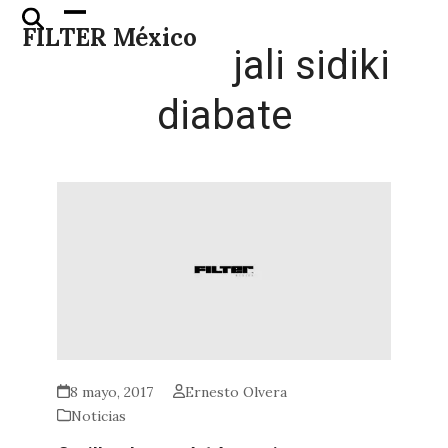
Skip
Open
Close
FILTER México
to
mobile
mobile
jali sidiki
content
menu
menu
diabate
8 mayo, 2017
Ernesto Olvera
Noticias