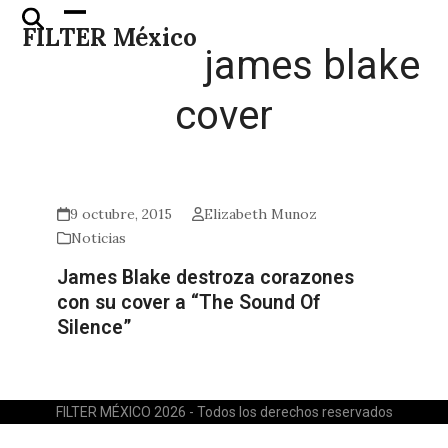
Skip
Open
Close
FILTER México
to
mobile
mobile
james blake
content
menu
menu
cover
9 octubre, 2015
Elizabeth Munoz
Noticias
James Blake destroza corazones
con su cover a “The Sound Of
Silence”
FILTER MÉXICO 2026 - Todos los derechos reservados