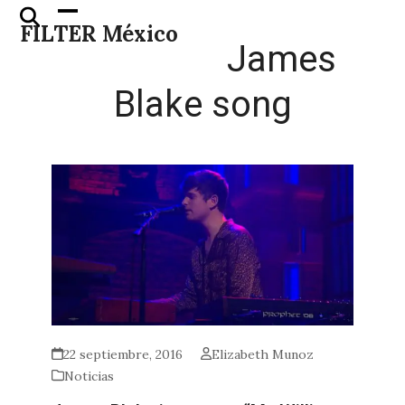
Skip
Open
Close
FILTER México
to
mobile
mobile
James
content
menu
menu
Blake song
22 septiembre, 2016
Elizabeth Munoz
Noticias