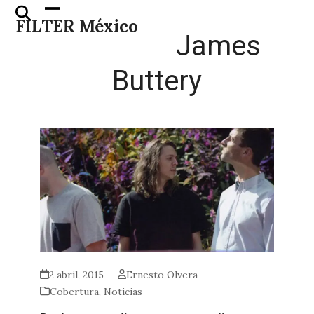
Skip
Open
Close
FILTER México
to
mobile
mobile
James
content
menu
menu
Buttery
2 abril, 2015
Ernesto Olvera
Cobertura
,
Noticias