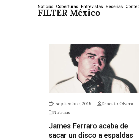
Skip
Noticias
Coberturas
Entrevistas
Reseñas
Conte
FILTER México
to
content
3 septiembre, 2015
Ernesto Olvera
Noticias
James Ferraro acaba de
sacar un disco a espaldas