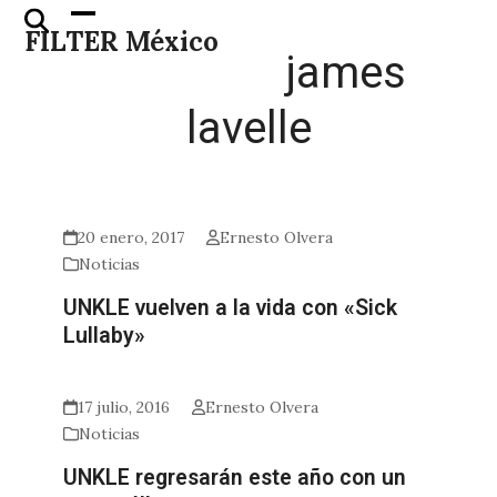
Skip
Open
Close
FILTER México
to
mobile
mobile
james
content
menu
menu
lavelle
20 enero, 2017
Ernesto Olvera
Noticias
UNKLE vuelven a la vida con «Sick
Lullaby»
17 julio, 2016
Ernesto Olvera
Noticias
UNKLE regresarán este año con un