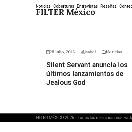
Skip
Noticias
Coberturas
Entrevistas
Reseñas
Conte
FILTER México
to
content
28 julio, 2016
isabel
Noticias
Silent Servant anuncia los
últimos lanzamientos de
Jealous God
FILTER MÉXICO 2026 - Todos los derechos reservad