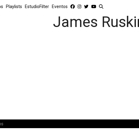
os
Playlists
EstudioFilter
Eventos
James Ruski
os