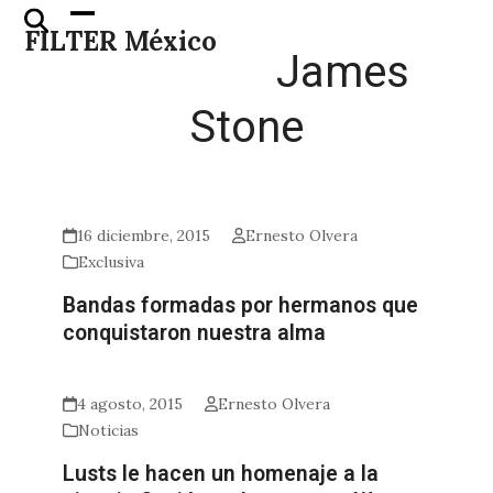
Skip
Open
Close
FILTER México
to
mobile
mobile
James
content
menu
menu
Stone
16 diciembre, 2015
Ernesto Olvera
Exclusiva
Bandas formadas por hermanos que
conquistaron nuestra alma
4 agosto, 2015
Ernesto Olvera
Noticias
Lusts le hacen un homenaje a la