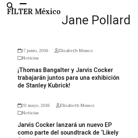
Skip
Open
Close
FILTER México
to
mobile
mobile
Jane Pollard
content
menu
menu
17 junio, 2016
Elizabeth Munoz
Noticias
¡Thomas Bangalter y Jarvis Cocker
trabajarán juntos para una exhibición
de Stanley Kubrick!
20 mayo, 2016
Elizabeth Munoz
Noticias
Jarvis Cocker lanzará un nuevo EP
como parte del soundtrack de ‘Likely