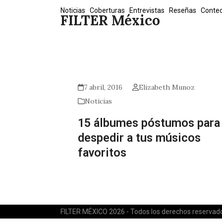
Skip
Noticias
Coberturas
Entrevistas
Reseñas
Conte
FILTER México
to
content
7 abril, 2016
Elizabeth Munoz
Noticias
15 álbumes póstumos para
despedir a tus músicos
favoritos
FILTER MÉXICO 2026 - Todos los derechos reservad