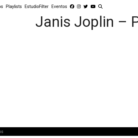
os
Playlists
EstudioFilter
Eventos
Janis Joplin – 
os