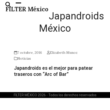
Skip
Open
Close
FILTER México
to
mobile
mobile
Japandroids
content
menu
menu
México
7 octubre, 2016
Elizabeth Munoz
Noticias
Japandroids es el mejor para patear
traseros con “Arc of Bar”
FILTER MÉXICO 2026 - Todos los derechos reservados