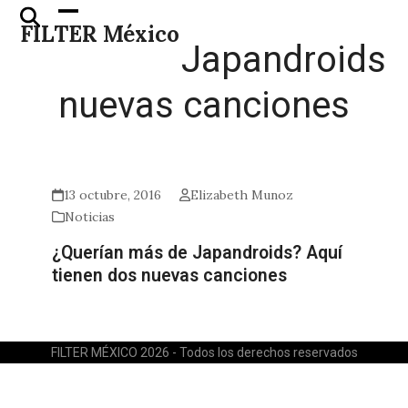
Skip
Open
Close
FILTER México
to
mobile
mobile
Japandroids
content
menu
menu
nuevas canciones
13 octubre, 2016
Elizabeth Munoz
Noticias
¿Querían más de Japandroids? Aquí
tienen dos nuevas canciones
FILTER MÉXICO 2026 - Todos los derechos reservados