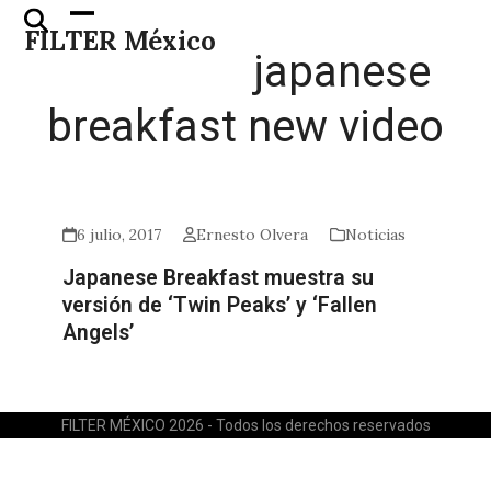
Skip
Open
Close
FILTER México
to
mobile
mobile
japanese
content
menu
menu
breakfast new video
6 julio, 2017
Ernesto Olvera
Noticias
Japanese Breakfast muestra su
versión de ‘Twin Peaks’ y ‘Fallen
Angels’
FILTER MÉXICO 2026 - Todos los derechos reservados