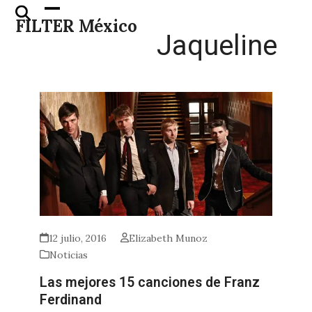
Skip
Open
Close
FILTER México
to
mobile
mobile
Jaqueline
content
menu
menu
12 julio, 2016
Elizabeth Munoz
Noticias
Las mejores 15 canciones de Franz
Ferdinand