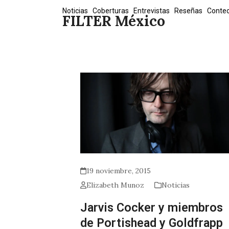
Skip
Noticias
Coberturas
Entrevistas
Reseñas
Conte
FILTER México
to
content
19 noviembre, 2015
Elizabeth Munoz
Noticias
Jarvis Cocker y miembros
de Portishead y Goldfrapp