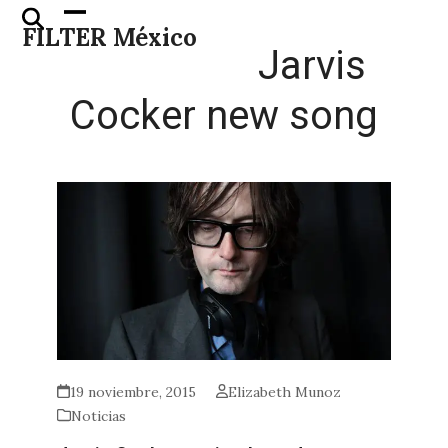
Skip
Open
Close
FILTER México
to
mobile
mobile
Jarvis
content
menu
menu
Cocker new song
19 noviembre, 2015
Elizabeth Munoz
Noticias