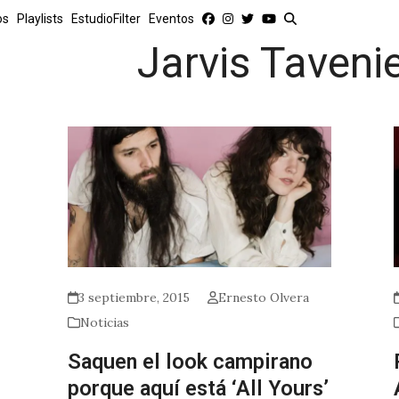
os
Playlists
EstudioFilter
Eventos
Jarvis Taveni
3 septiembre, 2015
Ernesto Olvera
Noticias
Saquen el look campirano
porque aquí está ‘All Yours’