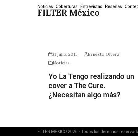
Skip
Noticias
Coberturas
Entrevistas
Reseñas
Conte
FILTER México
to
content
31 julio, 2015
Ernesto Olvera
Noticias
Yo La Tengo realizando un
cover a The Cure.
¿Necesitan algo más?
FILTER MÉXICO 2026 - Todos los derechos reservad