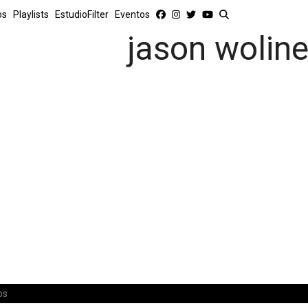
os
Playlists
EstudioFilter
Eventos
jason woline
os