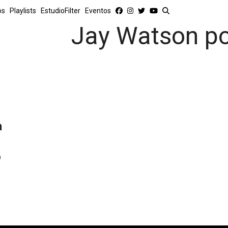
os
Playlists
EstudioFilter
Eventos
Jay Watson p
a
o