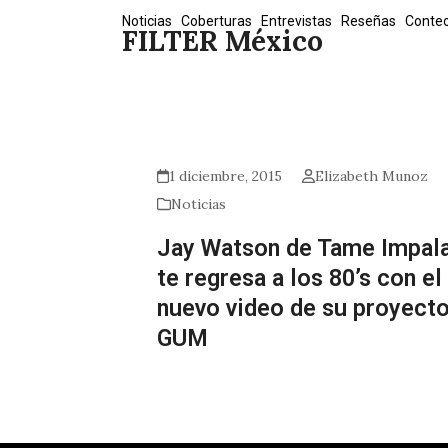
Skip
Noticias
Coberturas
Entrevistas
Reseñas
Conte
FILTER México
to
content
1 diciembre, 2015
Elizabeth Munoz
Noticias
Jay Watson de Tame Impal
te regresa a los 80’s con el
nuevo video de su proyect
GUM