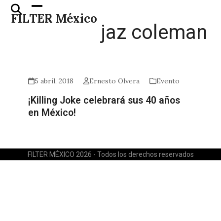
Skip
Open
Close
FILTER México
to
mobile
mobile
jaz coleman
content
menu
menu
5 abril, 2018
Ernesto Olvera
Evento
¡Killing Joke celebrará sus 40 años
en México!
FILTER MÉXICO 2026 - Todos los derechos reservados