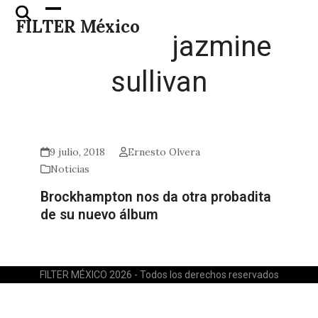
Skip
Open
Close
FILTER México
to
mobile
mobile
jazmine
content
menu
menu
sullivan
9 julio, 2018
Ernesto Olvera
Noticias
Brockhampton nos da otra probadita
de su nuevo álbum
FILTER MÉXICO 2026 - Todos los derechos reservados