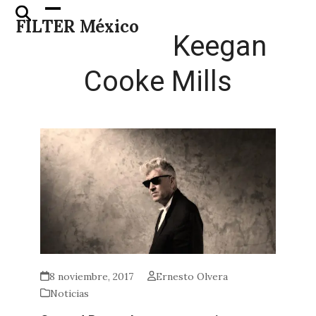
Skip
Open
Close
FILTER México
to
mobile
mobile
Keegan
content
menu
menu
Cooke Mills
8 noviembre, 2017
Ernesto Olvera
Noticias