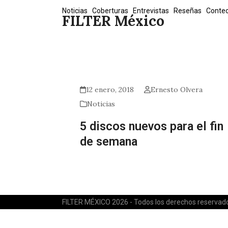
Skip
Noticias
Coberturas
Entrevistas
Reseñas
Conte
FILTER México
to
content
12 enero, 2018
Ernesto Olvera
Noticias
5 discos nuevos para el fin
de semana
FILTER MÉXICO 2026 - Todos los derechos reservad