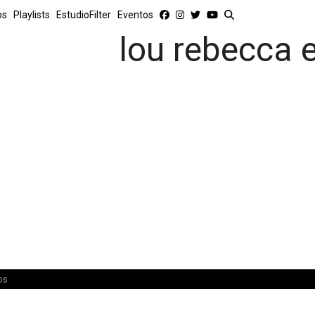
os
Playlists
EstudioFilter
Eventos
lou rebecca 
os