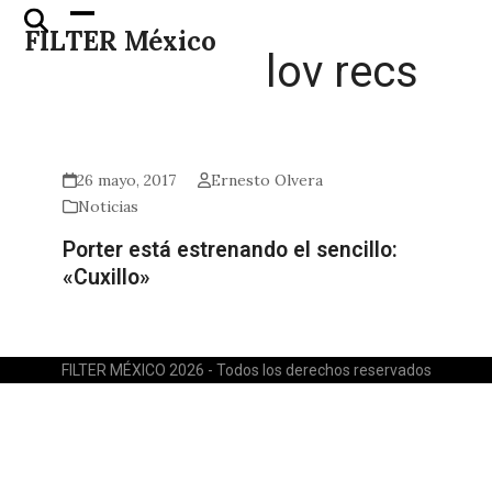
Skip
Open
Close
FILTER México
to
mobile
mobile
lov recs
content
menu
menu
26 mayo, 2017
Ernesto Olvera
Noticias
Porter está estrenando el sencillo:
«Cuxillo»
FILTER MÉXICO 2026 - Todos los derechos reservados