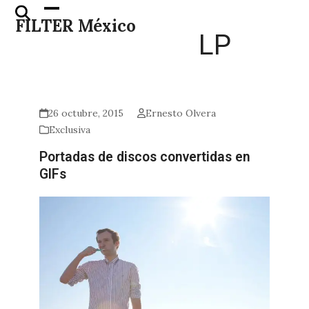
Skip
Open
Close
FILTER México
to
mobile
mobile
LP
content
menu
menu
26 octubre, 2015
Ernesto Olvera
Exclusiva
Portadas de discos convertidas en
GIFs