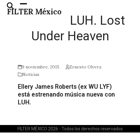
Skip
Open
Close
FILTER México
to
mobile
mobile
LUH. Lost
content
menu
menu
Under Heaven
9 noviembre, 2015
Ernesto Olvera
Noticias
Ellery James Roberts (ex WU LYF)
está estrenando música nueva con
LUH.
FILTER MÉXICO 2026 - Todos los derechos reservados