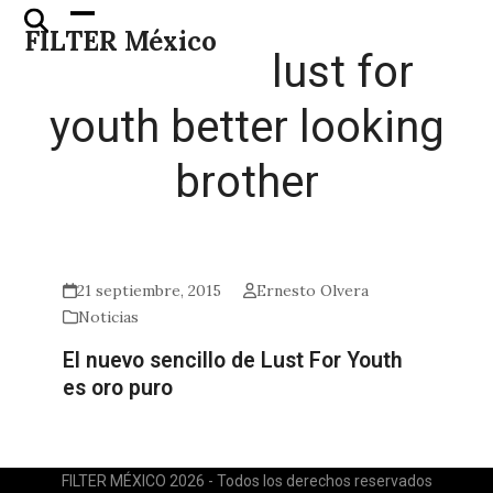
Skip
Open
Close
FILTER México
to
mobile
mobile
lust for
content
menu
menu
youth better looking
brother
21 septiembre, 2015
Ernesto Olvera
Noticias
El nuevo sencillo de Lust For Youth
es oro puro
FILTER MÉXICO 2026 - Todos los derechos reservados