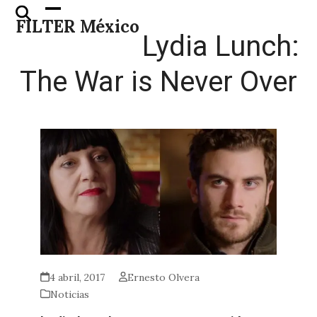
Skip
Open
Close
FILTER México
to
mobile
mobile
Lydia Lunch:
content
menu
menu
The War is Never Over
4 abril, 2017
Ernesto Olvera
Noticias