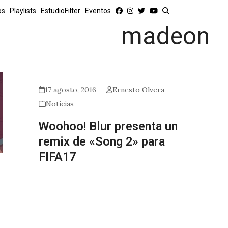
os
Playlists
EstudioFilter
Eventos
madeon
17 agosto, 2016
Ernesto Olvera
Noticias
Woohoo! Blur presenta un
remix de «Song 2» para
FIFA17