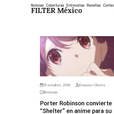
Skip
Noticias
Coberturas
Entrevistas
Reseñas
Conte
FILTER México
to
content
19 octubre, 2016
Ernesto Olvera
Noticias
Porter Robinson convierte
“Shelter” en anime para su