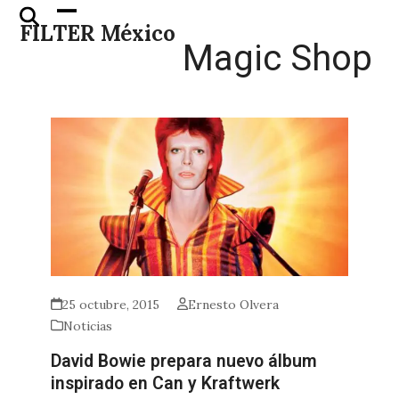
Skip
Open
Close
FILTER México
to
mobile
mobile
Magic Shop
content
menu
menu
25 octubre, 2015
Ernesto Olvera
Noticias
David Bowie prepara nuevo álbum
inspirado en Can y Kraftwerk