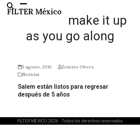
Skip
Open
Close
FILTER México
to
mobile
mobile
make it up
content
menu
menu
as you go along
3 agosto, 2016
Ernesto Olvera
Noticias
Salem están listos para regresar
después de 5 años
FILTER MÉXICO 2026 - Todos los derechos reservados